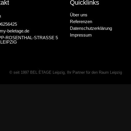
akt
Quicklinks
Über uns
n
Referenzen
96256425
Datenschutzerklärung
my-beletage.de
Impressum
IPP-ROSENTHAL-STRASSE 5
 LEIPZIG
© seit 1997
BEL ÈTAGE Leipzig
, Ihr Partner für den Raum Leipzig