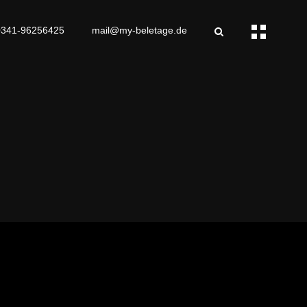
0341-96256425
mail@my-beletage.de